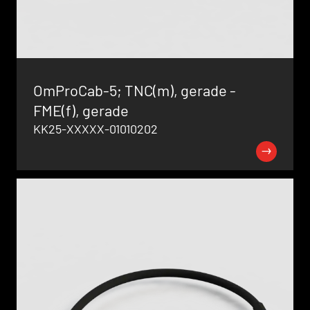
OmProCab-5; TNC(m), gerade -
FME(f), gerade
KK25-XXXXX-01010202