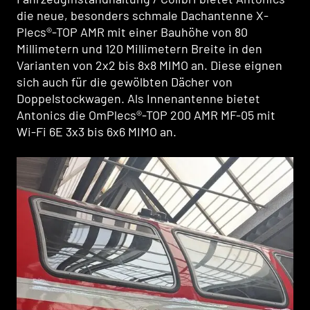
die neue, besonders schmale Dachantenne X-
die neue, besonders schmale Dachantenne X-
Plecs®-TOP AMR mit einer Bauhöhe von 80
Plecs®-TOP AMR mit einer Bauhöhe von 80
Millimetern und 120 Millimetern Breite in den
Millimetern und 120 Millimetern Breite in den
Varianten von 2x2 bis 8x8 MIMO an. Diese eignen
Varianten von 2x2 bis 8x8 MIMO an. Diese eignen
sich auch für die gewölbten Dächer von
sich auch für die gewölbten Dächer von
Doppelstockwagen. Als Innenantenne bietet
Doppelstockwagen. Als Innenantenne bietet
Antonics die OmPlecs®-TOP 200 AMR MF-05 mit
Antonics die OmPlecs®-TOP 200 AMR MF-05 mit
Wi-Fi 6E 3x3 bis 6x6 MIMO an.
Wi-Fi 6E 3x3 bis 6x6 MIMO an.