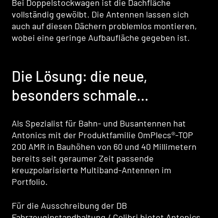
Bei Doppelstockwagen ist die Dachfläche
vollständig gewölbt. Die Antennen lassen sich
auch auf diesen Dächern problemlos montieren,
wobei eine geringe Aufbaufläche gegeben ist.
Die Lösung: die neue,
Die Lösung: die neue,
besonders schmale
besonders schmale
Dachantenne X-Plecs®-TOP
Dachantenne X-Plecs®-TOP
Als Spezialist für Bahn- und Busantennen hat
Als Spezialist für Bahn- und Busantennen hat
AMR
AMR
Antonics mit der Produktfamilie OmPlecs®-TOP
Antonics mit der Produktfamilie OmPlecs®-TOP
200 AMR in Bauhöhen von 60 und 40 Millimetern
200 AMR in Bauhöhen von 60 und 40 Millimetern
bereits seit geraumer Zeit passende
bereits seit geraumer Zeit passende
kreuzpolarisierte Multiband-Antennen im
kreuzpolarisierte Multiband-Antennen im
Portfolio.
Portfolio.
Für die Ausschreibung der DB
Für die Ausschreibung der DB
Fahrzeuginstandhaltung / Colibri bietet Antonics
Fahrzeuginstandhaltung / Colibri bietet Antonics