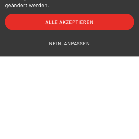
geändert werden.
ALLE AKZEPTIEREN
FAQ
AGB
AEB
Datenschutz
Impressum
Bildnachweise
NEIN, ANPASSEN