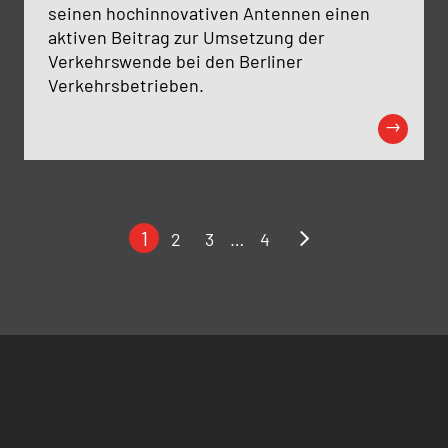
seinen hochinnovativen Antennen einen
aktiven Beitrag zur Umsetzung der
Verkehrswende bei den Berliner
Verkehrsbetrieben.
nächste
1
2
3
…
4