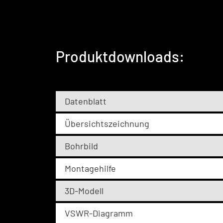
Produktdownloads:
Datenblatt
Übersichtszeichnung
Bohrbild
Montagehilfe
3D-Modell
VSWR-Diagramm