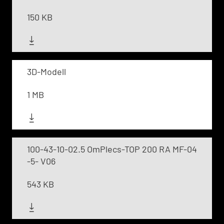
150 KB
3D-Modell
1 MB
100-43-10-02.5 OmPlecs-TOP 200 RA MF-04
-5- V06
543 KB