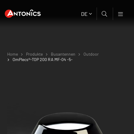
DE
Home
Produkte
Busantennen
Outdoor
OmPlecs®-TOP 200 RA MF-04 -5-