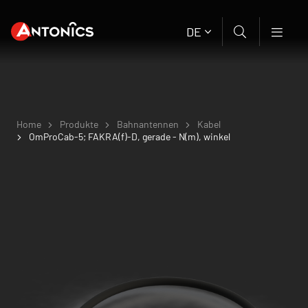
DE
Home
Produkte
Bahnantennen
Kabel
OmProCab-5; FAKRA(f)-D, gerade - N(m), winkel