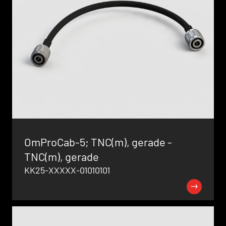
OmProCab-5; TNC(m), gerade -
TNC(m), gerade
KK25-XXXXX-01010101