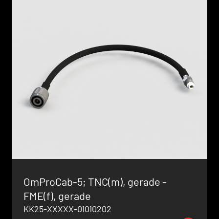
OmProCab-5; TNC(m), gerade -
FME(f), gerade
KK25-XXXXX-01010202