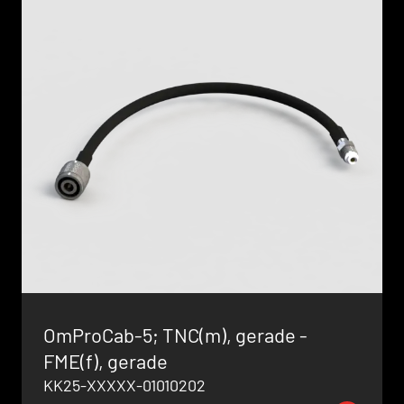
OmProCab-5; TNC(m), gerade -
FME(f), gerade
KK25-XXXXX-01010202