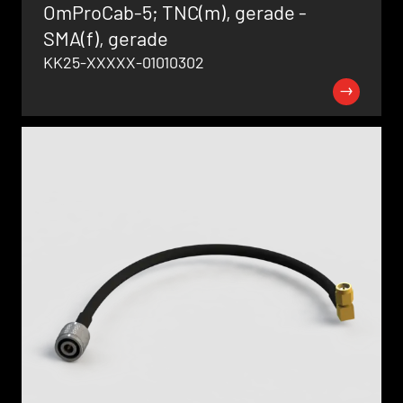
OmProCab-5; TNC(m), gerade -
SMA(f), gerade
KK25-XXXXX-01010302