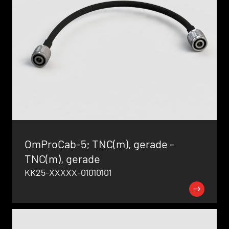
OmProCab-5; TNC(m), gerade -
TNC(m), gerade
KK25-XXXXX-01010101