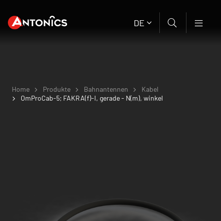
DE
Home
Produkte
Bahnantennen
Kabel
OmProCab-5; FAKRA(f)-I, gerade - N(m), winkel