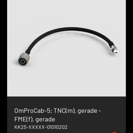
OmProCab-5; TNC(m), gerade -
FME(f), gerade
KK25-XXXXX-01010202