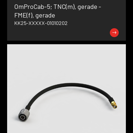
OmProCab-5; TNC(m), gerade -
FME(f), gerade
KK25-XXXXX-01010202