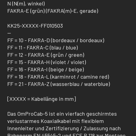
N (N(m), winkel)
FAKRA-E (grün) (FAKRA(m)-E, gerade)
KK25-XXXXX-FF010503
--
FF = 10 - FAKRA-D (bordeaux / bordeaux)
FF = 11 - FAKRA-C (blau / blue)
FF = 12 - FAKRA-E (grün / green)
FF = 15 - FAKRA-H (violet / violet)
FF = 16 - FAKRA-I (beige / beige)
FF = 18 - FAKRA-L (karminrot / camine red)
FF = 21 - FAKRA-Z (wasserblau / waterblue)
[XXXXX = Kabellänge in mm]
Das OmProCab-5 ist ein vierfach geschirmtes
verlustarmes Koaxialkabel mit flexiblem
Innenleiter und Zertifizierung / Zulas­sung nach
Bahnnorm EN 45545-2 und ECE R 118 zur Montage