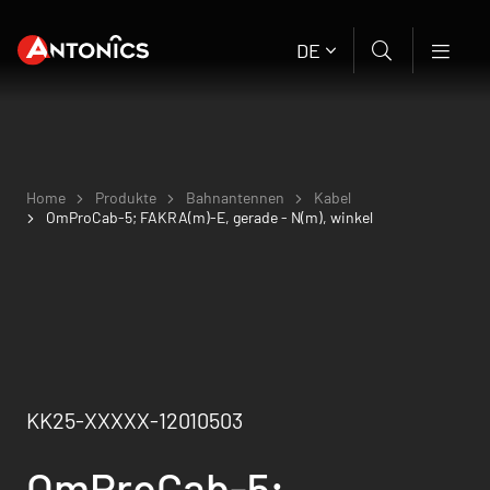
DE
Home
Produkte
Bahnantennen
Kabel
OmProCab-5; FAKRA(m)-E, gerade - N(m), winkel
KK25-XXXXX-12010503
OmProCab-5;