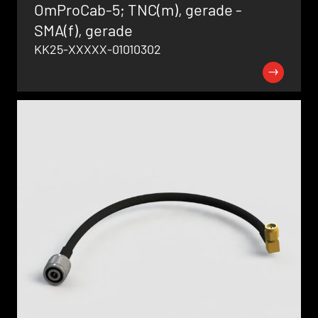
OmProCab-5; TNC(m), gerade -
SMA(f), gerade
KK25-XXXXX-01010302