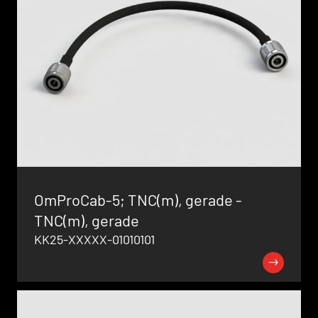
OmProCab-5; TNC(m), gerade -
TNC(m), gerade
KK25-XXXXX-01010101