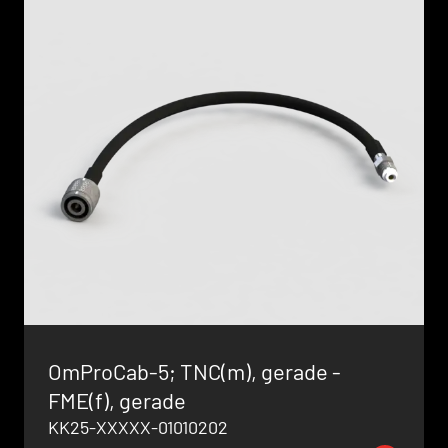
OmProCab-5; TNC(m), gerade -
FME(f), gerade
KK25-XXXXX-01010202