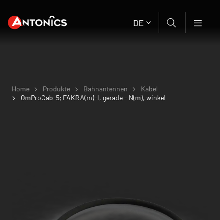
DE
Home
Produkte
Bahnantennen
Kabel
OmProCab-5; FAKRA(m)-I, gerade - N(m), winkel