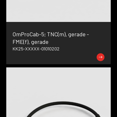
OmProCab-5; TNC(m), gerade -
FME(f), gerade
KK25-XXXXX-01010202