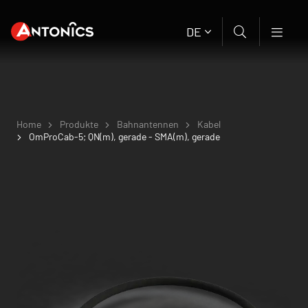
DE
Home
Produkte
Bahnantennen
Kabel
OmProCab-5; QN(m), gerade - SMA(m), gerade