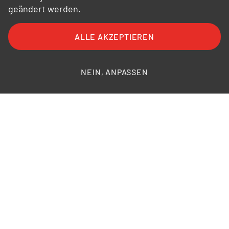
geändert werden.
ALLE AKZEPTIEREN
FAQ
AGB
AEB
Datenschutz
Impressum
Bildnachweise
NEIN, ANPASSEN