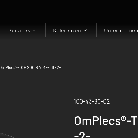
Services
Referenzen
Unternehme
OmPlecs®-TOP 200 RA MF-06 -2-
100-43-80-02
OmPlecs®-T
-2-