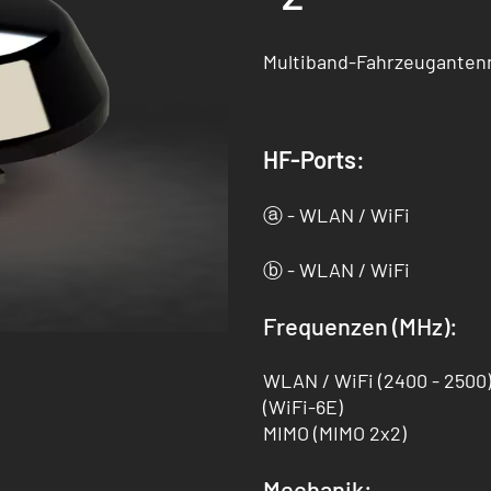
Multiband-Fahrzeugantenn
HF-Ports:
ⓐ - WLAN / WiFi
ⓑ - WLAN / WiFi
Frequenzen (MHz):
WLAN / WiFi (2400 - 2500) 
(WiFi-6E)
MIMO (MIMO 2x2)
Mechanik: